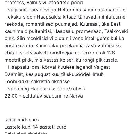
protsess, valmis villatoodete pood
- väljasõit parvlaevaga Heltermaa sadamast mandrile
- ekskursioon Haapsalus: kitsad tänavad, miniatuurne
raekoda, romantilised puumajad. Kuursaal, üks Eesti
kaunimaid puitehitisi, Haapsalu promenaad, Tšaikovski
pink. Siin meeldisid viibida nii vene intelligents kui ka
aristokraatia. Kuningliku perekonna vastuvõtmiseks
ehitati spetsiaalselt raudteejaam. Perroon oli 126
meetrit pikk, mis vastas keiserliku rongi pikkusele.
- Haapsalu lossi kõrval kuulete legendi Valgest
Daamist, kes augustikuu täiskuuöödel ilmub
Toomkiriku sakristia aknasse.
- vaba aeg Haapsalus: pood/kohvik
22.00 - eeldatav saabumine Narva
Reisi hind: euro
Lastele kuni 14 aastat: euro