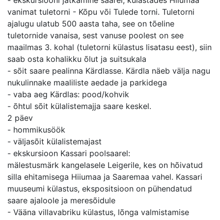
- ekskursiooni jätkamine saarel, külastades Hiiumaa
vanimat tuletorni - Kõpu või Tulede torni. Tuletorni
ajalugu ulatub 500 aasta taha, see on tõeline
tuletornide vanaisa, sest vanuse poolest on see
maailmas 3. kohal (tuletorni külastus lisatasu eest), siin
saab osta kohalikku õlut ja suitsukala
- sõit saare pealinna Kärdlasse. Kärdla näeb välja nagu
nukulinnake maaliliste aedade ja parkidega
- vaba aeg Kärdlas: pood/kohvik
- õhtul sõit külalistemajja saare keskel.
2 päev
- hommikusöök
- väljasõit külalistemajast
- ekskursioon Kassari poolsaarel:
mälestusmärk kangelasele Leigerile, kes on hõivatud
silla ehitamisega Hiiumaa ja Saaremaa vahel. Kassari
muuseumi külastus, ekspositsioon on pühendatud
saare ajaloole ja meresõidule
- Vääna villavabriku külastus, lõnga valmistamise