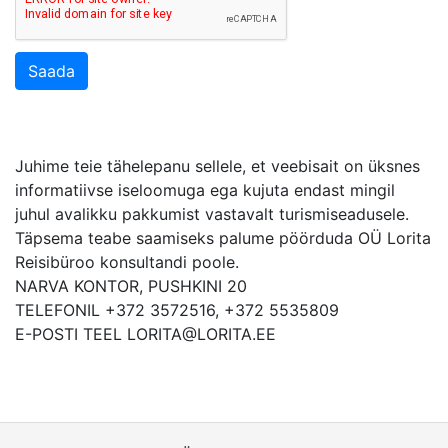
Saada
Juhime teie tähelepanu sellele, et veebisait on üksnes
informatiivse iseloomuga ega kujuta endast mingil
juhul avalikku pakkumist vastavalt turismiseadusele.
Täpsema teabe saamiseks palume pöörduda OÜ Lorita
Reisibüroo konsultandi poole.
NARVA KONTOR, PUSHKINI 20
TELEFONIL +372 3572516, +372 5535809
E-POSTI TEEL LORITA@LORITA.EE