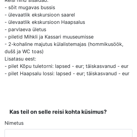
Reisi hind sisaldab:
- sõit mugavas bussis
- ülevaatlik ekskursioon saarel
- ülevaatlik ekskursioon Haapsalus
- parvlaeva ületus
- piletid Mihkli ja Kassari muuseumisse
- 2-kohaline majutus külalistemajas (hommikusöök,
dušš ja WC toas)
Lisatasu eest:
- pilet Kõpu tuletorni: lapsed - eur; täiskasvanud - eur
- pilet Haapsalu lossi: lapsed - eur; täiskasvanud - eur
Kas teil on selle reisi kohta küsimus?
Nimetus