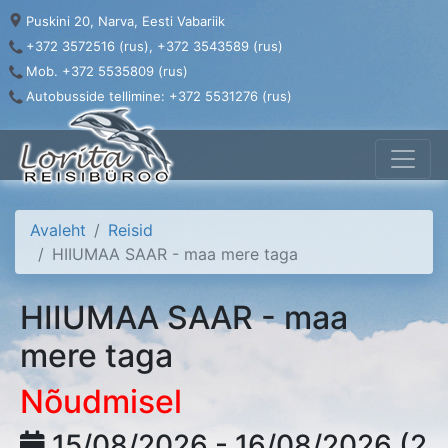
Puskini 20, Narva, Eesti Vabariik
+372 3572516 (rus), +372 3543589 (rus)
Mob. +372 5535809 (rus)
Autobusside tellimine: +372 5531276 (rus)
Avaleht
Reisid
HIIUMAA SAAR - maa mere taga
HIIUMAA SAAR - maa
mere taga
Nõudmisel
15/08/2026 - 16/08/2026 (2